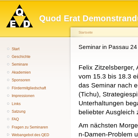
Hauptmenü
Di
z
Quod Erat Demonstrand
In
Startseite
Sie sind hier
Seminar in Passau 24
Start
Geschichte
Seminare
Felix Zitzelsberger
Akademien
vom 15.3 bis 18.3 e
Sponsoren
das Seminar nach e
Fördermitgliedschaft
(Tichu), Strategies
Impressionen
Unterhaltungen bega
Links
beliebter Ausgleich
Satzung
FAQ
Am nächsten Morgen 
Fragen zu Seminaren
n-Damen-Problem un
Webangebot des QED