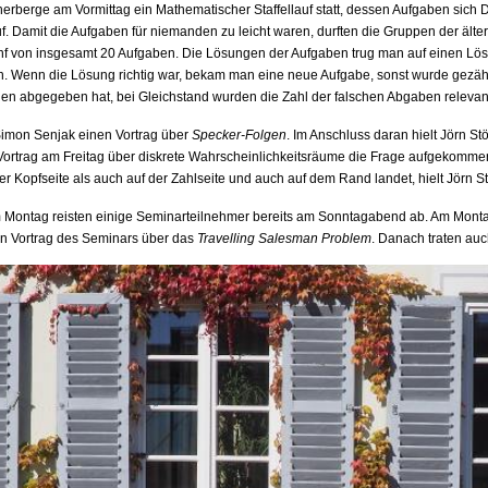
rberge am Vormittag ein Mathematischer Staffellauf statt, dessen Aufgaben sich Da
. Damit die Aufgaben für niemanden zu leicht waren, durften die Gruppen der ält
nf von insgesamt 20 Aufgaben. Die Lösungen der Aufgaben trug man auf einen Lös
 Wenn die Lösung richtig war, bekam man eine neue Aufgabe, sonst wurde gezählt
gen abgegeben hat, bei Gleichstand wurden die Zahl der falschen Abgaben relevan
Simon Senjak einen Vortrag über
Specker-Folgen
. Im Anschluss daran hielt Jörn S
ortrag am Freitag über diskrete Wahrscheinlichkeitsräume die Frage aufgekommen 
r Kopfseite als auch auf der Zahlseite und auch auf dem Rand landet, hielt Jörn St
 Montag reisten einige Seminarteilnehmer bereits am Sonntagabend ab. Am Mont
en Vortrag des Seminars über das
Travelling Salesman Problem
. Danach traten auc