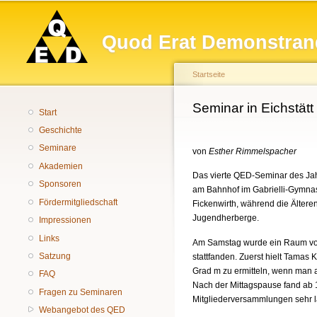
Hauptmenü
Quod Erat Demonstran
Startseite
Sie sind hier
Seminar in Eichstätt
Start
Geschichte
Seminare
von
Esther Rimmelspacher
Akademien
Das vierte QED-Seminar des Jahre
Sponsoren
am Bahnhof im Gabrielli-Gymnasi
Fördermitgliedschaft
Fickenwirth, während die Ältere
Jugendherberge.
Impressionen
Links
Am Samstag wurde ein Raum von d
Satzung
stattfanden. Zuerst hielt Tamas 
Grad m zu ermitteln, wenn man a
FAQ
Nach der Mittagspause fand ab 1
Fragen zu Seminaren
Mitgliederversammlungen sehr l
Webangebot des QED