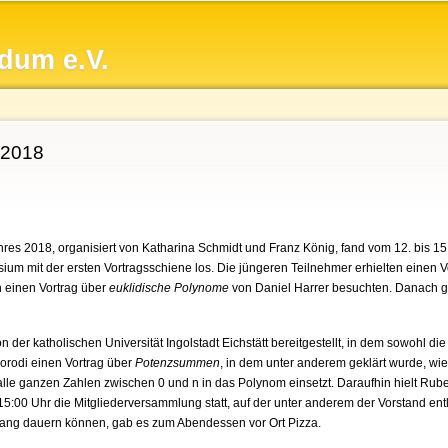
Direkt
zum
dum e.V.
Inhalt
 2018
s 2018, organisiert von Katharina Schmidt und Franz König, fand vom 12. bis 15.Ok
um mit der ersten Vortragsschiene los. Die jüngeren Teilnehmer erhielten einen 
n einen Vortrag über
euklidische Polynome
von Daniel Harrer besuchten. Danach 
er katholischen Universität Ingolstadt Eichstätt bereitgestellt, in dem sowohl di
Korodi einen Vortrag über
Potenzsummen
, in dem unter anderem geklärt wurde, w
lle ganzen Zahlen zwischen 0 und n in das Polynom einsetzt. Daraufhin hielt Ruben
5:00 Uhr die Mitgliederversammlung statt, auf der unter anderem der Vorstand ent
ang dauern können, gab es zum Abendessen vor Ort Pizza.