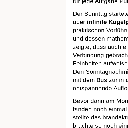
für jede Aufgabe P
Der Sonntag startet
über
infinite Kuge
praktischen Vorführ
und dessen mathema
zeigte, dass auch ei
Verbindung gebrach
Feinheiten aufweise
Den Sonntagnachmitt
mit dem Bus zur in
entspannende Aufloc
Bevor dann am Monta
fanden noch einmal 
stellte das brandak
brachte so noch ein