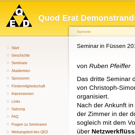
Hauptmenü
Di
z
Quod Erat Demonstrand
In
Startseite
Sie sind hier
Seminar in Füssen 20
Start
Geschichte
Seminare
von
Ruben Pfeiffer
Akademien
Das dritte Seminar 
Sponsoren
Fördermitgliedschaft
von Christoph-Simo
Impressionen
organisiert.
Links
Nach der Ankunft i
Satzung
der Zimmer in der 
FAQ
sogleich mit dem Vo
Fragen zu Seminaren
über
Netzwerkflüss
Webangebot des QED