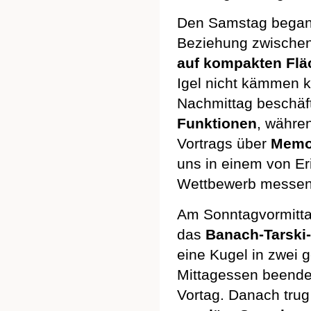
Den Samstag begann
Beziehung zwische
auf kompakten Flä
Igel nicht kämmen 
Nachmittag beschäft
Funktionen
, währe
Vortrags über
Memo
uns in einem von Er
Wettbewerb messen
Am Sonntagvormitta
das
Banach-Tarski
eine Kugel in zwei
Mittagessen beende
Vortag. Danach tru