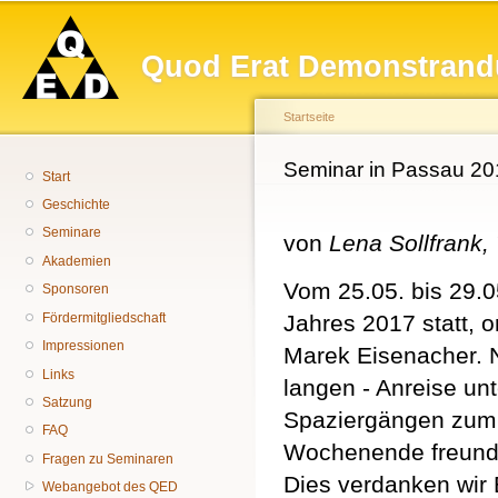
Hauptmenü
Di
z
Quod Erat Demonstrand
In
Startseite
Sie sind hier
Seminar in Passau 20
Start
Geschichte
Seminare
von
Lena Sollfrank, 
Akademien
Vom 25.05. bis 29.
Sponsoren
Fördermitgliedschaft
Jahres 2017 statt, o
Impressionen
Marek Eisenacher. 
Links
langen - Anreise un
Satzung
Spaziergängen zum I
FAQ
Wochenende freundl
Fragen zu Seminaren
Dies verdanken wir E
Webangebot des QED