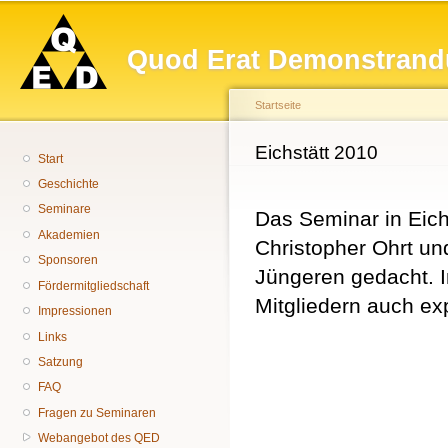
Hauptmenü
Di
z
Quod Erat Demonstrand
In
Startseite
Sie sind hier
Eichstätt 2010
Start
Geschichte
Seminare
Das Seminar in Eich
Akademien
Christopher Ohrt un
Sponsoren
Jüngeren gedacht. 
Fördermitgliedschaft
Mitgliedern auch ex
Impressionen
Links
Satzung
FAQ
Fragen zu Seminaren
Webangebot des QED