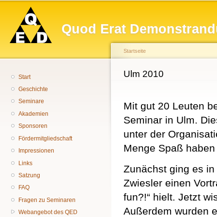
Hauptmenü
Di
z
Quod Erat Demonstrand
In
Startseite
Sie sind hier
Ulm 2010
Start
Geschichte
Seminare
Mit gut 20 Leuten 
Akademien
Seminar in Ulm. Die
Sponsoren
unter der Organisat
Fördermitgliedschaft
Menge Spaß haben 
Impressionen
Links
Zunächst ging es i
Satzung
Zwiesler einen Vort
FAQ
fun?!“ hielt. Jetzt w
Fragen zu Seminaren
Außerdem wurden ei
Webangebot des QED