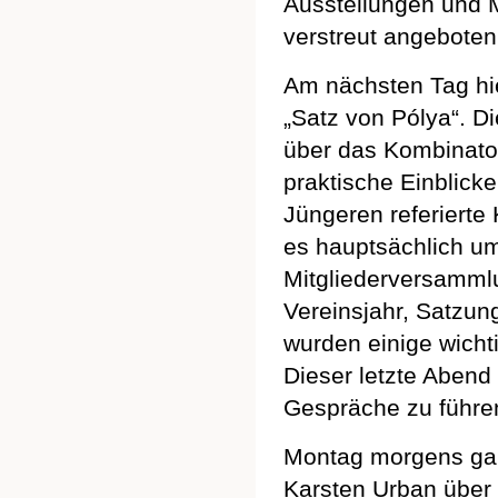
Ausstellungen und M
verstreut angeboten
Am nächsten Tag hie
„Satz von Pólya“. Di
über das Kombinato
praktische Einblicke
Jüngeren referierte
es hauptsächlich u
Mitgliederversammlu
Vereinsjahr, Satzu
wurden einige wichti
Dieser letzte Abend
Gespräche zu führe
Montag morgens gab 
Karsten Urban über