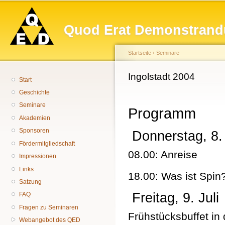
Hauptmenü
Di
z
Quod Erat Demonstrand
In
Startseite
›
Seminare
Sie sind hier
Ingolstadt 2004
Start
Geschichte
Seminare
Programm
Akademien
Sponsoren
Donnerstag, 8. 
Fördermitgliedschaft
08.00: Anreise
Impressionen
Links
18.00: Was ist Spin
Satzung
Freitag, 9. Juli
FAQ
Fragen zu Seminaren
Frühstücksbuffet in
Webangebot des QED