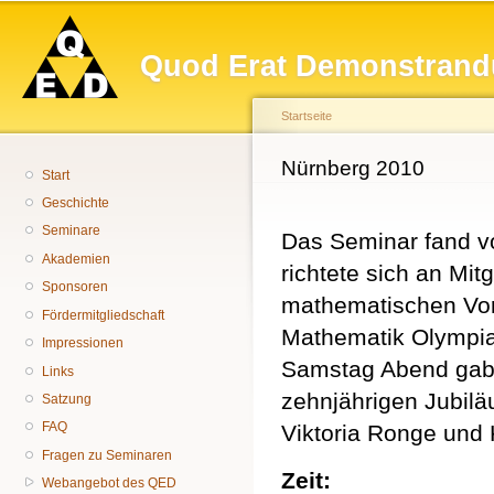
Hauptmenü
Di
z
Quod Erat Demonstrand
In
Startseite
Sie sind hier
Nürnberg 2010
Start
Geschichte
Seminare
Das Seminar fand vo
Akademien
richtete sich an Mit
Sponsoren
mathematischen Vo
Fördermitgliedschaft
Mathematik Olympiad
Impressionen
Samstag Abend gab 
Links
zehnjährigen Jubil
Satzung
FAQ
Viktoria Ronge und 
Fragen zu Seminaren
Zeit:
Webangebot des QED